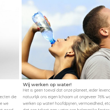
Wij werken op water!
Het is geen toeval dat onze planeet, ieder leve
ecten die
natuurlijk ons eigen lichaam uit ongeveer 76% wa
ie we
werken op water! hoofdpijnen, vermoeidheid, etc