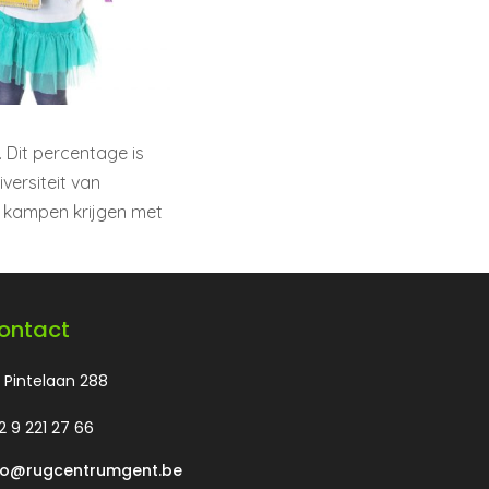
 Dit percentage is
versiteit van
e kampen krijgen met
ontact
 Pintelaan 288
2 9 221 27 66
fo@rugcentrumgent.be