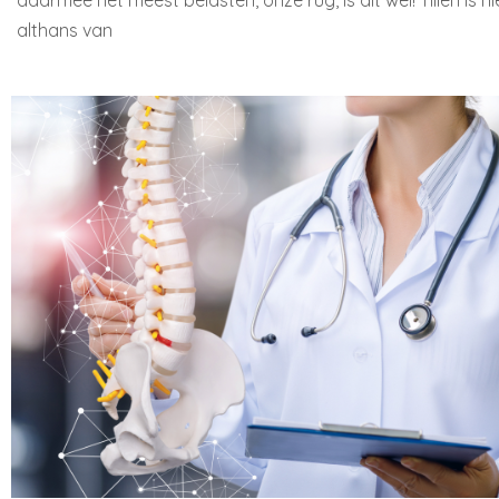
daarmee het meest belasten, onze rug, is dit wel! Tillen is n
althans van