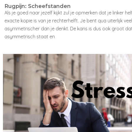
Rugpijn: Scheefstanden
Als je goed naar jezelf kijkt zul je opmerken dat je linker he
exacte kopie is van je rechterhelft. Je bent qua uiterlijk vee
asymmetrischer dan je denkt. De kans is dus ook groot dat
asymmetrisch staat en