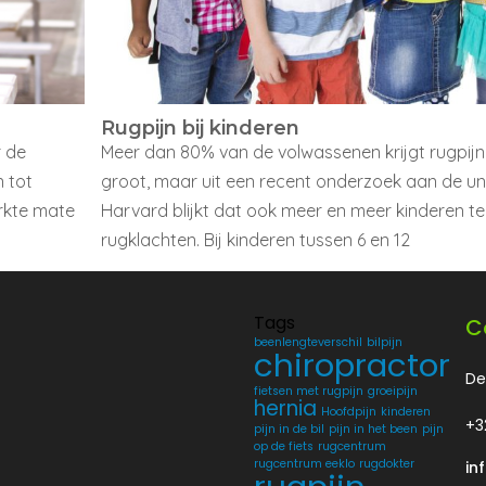
Rugpijn bij kinderen
r de
Meer dan 80% van de volwassenen krijgt rugpijn.
n tot
groot, maar uit een recent onderzoek aan de uni
erkte mate
Harvard blijkt dat ook meer en meer kinderen t
rugklachten. Bij kinderen tussen 6 en 12
Tags
C
beenlengteverschil
bilpijn
chiropractor
De
fietsen met rugpijn
groeipijn
hernia
Hoofdpijn
kinderen
+3
pijn in de bil
pijn in het been
pijn
op de fiets
rugcentrum
rugcentrum eeklo
rugdokter
in