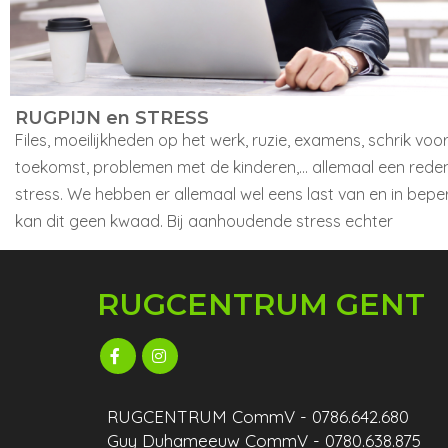
RUGPIJN en STRESS
Files, moeilijkheden op het werk, ruzie, examens, schrik voo
toekomst, problemen met de kinderen,... allemaal een rede
stress. We hebben er allemaal wel eens last van en in bep
kan dit geen kwaad. Bij aanhoudende stress echter
RUGCENTRUM GENT
RUGCENTRUM CommV - 0786.642.680
Guy Duhameeuw CommV - 0780.638.875