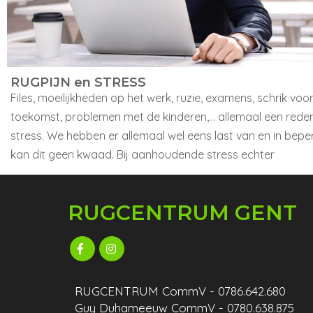
RUGPIJN en STRESS
Files, moeilijkheden op het werk, ruzie, examens, schrik voo
toekomst, problemen met de kinderen,... allemaal een rede
stress. We hebben er allemaal wel eens last van en in bep
kan dit geen kwaad. Bij aanhoudende stress echter
RUGCENTRUM GENT
RUGCENTRUM CommV - 0786.642.680
Guy Duhameeuw CommV - 0780.638.875