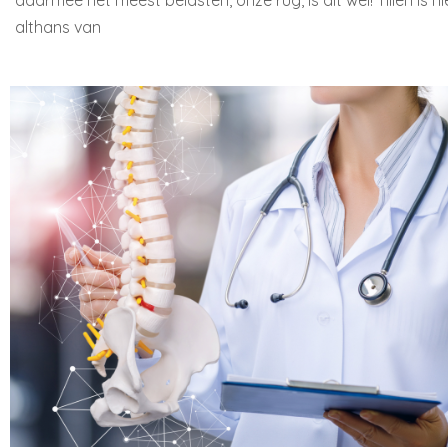
daarmee het meest belasten, onze rug, is dit wel! Tillen is n
althans van