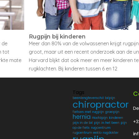
Rugpijn bij kinderen
r de
Meer dan 80% van de volwassenen krijgt rugpijn.
n tot
groot, maar uit een recent onderzoek aan de uni
erkte mate
Harvard blijkt dat ook meer en meer kinderen t
rugklachten. Bij kinderen tussen 6 en 12
Tags
C
beenlengteverschil
bilpijn
chiropractor
De
fietsen met rugpijn
groeipijn
hernia
Hoofdpijn
kinderen
+3
pijn in de bil
pijn in het been
pijn
op de fiets
rugcentrum
rugcentrum eeklo
rugdokter
in