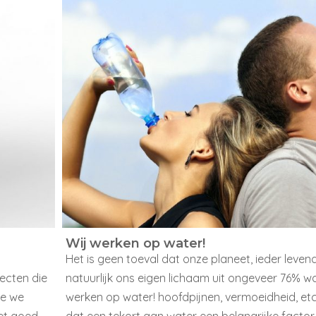
Wij werken op water!
Het is geen toeval dat onze planeet, ieder leve
ecten die
natuurlijk ons eigen lichaam uit ongeveer 76% wa
ie we
werken op water! hoofdpijnen, vermoeidheid, etc