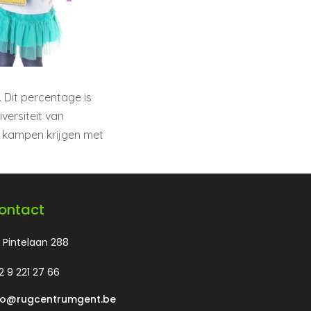
 Dit percentage is
versiteit van
e kampen krijgen met
ontact
 Pintelaan 288
2 9 221 27 66
fo@rugcentrumgent.be