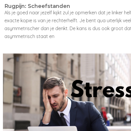
Rugpijn: Scheefstanden
Als je goed naar jezelf kijkt zul je opmerken dat je linker he
exacte kopie is van je rechterhelft. Je bent qua uiterlijk vee
asymmetrischer dan je denkt. De kans is dus ook groot dat
asymmetrisch staat en