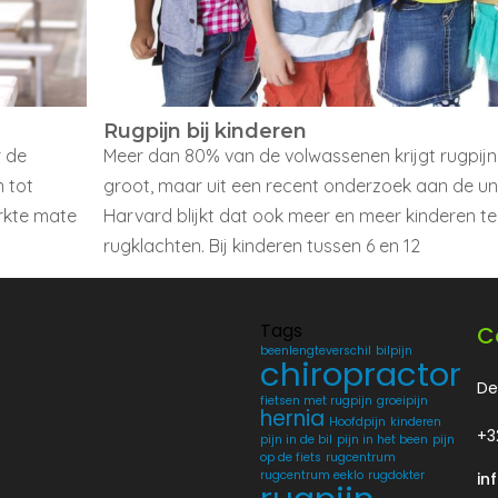
Rugpijn bij kinderen
r de
Meer dan 80% van de volwassenen krijgt rugpijn.
n tot
groot, maar uit een recent onderzoek aan de uni
erkte mate
Harvard blijkt dat ook meer en meer kinderen t
rugklachten. Bij kinderen tussen 6 en 12
Tags
C
beenlengteverschil
bilpijn
chiropractor
De
fietsen met rugpijn
groeipijn
hernia
Hoofdpijn
kinderen
+3
pijn in de bil
pijn in het been
pijn
op de fiets
rugcentrum
rugcentrum eeklo
rugdokter
in