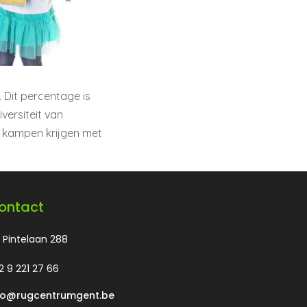
 Dit percentage is
versiteit van
e kampen krijgen met
ontact
 Pintelaan 288
2 9 221 27 66
fo@rugcentrumgent.be