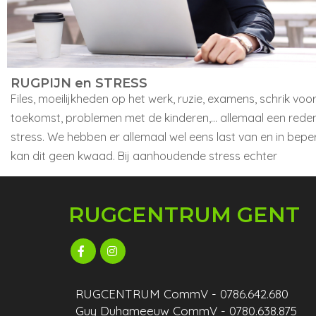
RUGPIJN en STRESS
Files, moeilijkheden op het werk, ruzie, examens, schrik voo
toekomst, problemen met de kinderen,... allemaal een rede
stress. We hebben er allemaal wel eens last van en in bep
kan dit geen kwaad. Bij aanhoudende stress echter
RUGCENTRUM GENT
RUGCENTRUM CommV - 0786.642.680
Guy Duhameeuw CommV - 0780.638.875