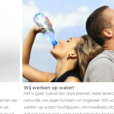
Wij werken op water!
Het is geen toeval dat onze planeet, ieder leve
ecten die
natuurlijk ons eigen lichaam uit ongeveer 76% wa
ie we
werken op water! hoofdpijnen, vermoeidheid, etc