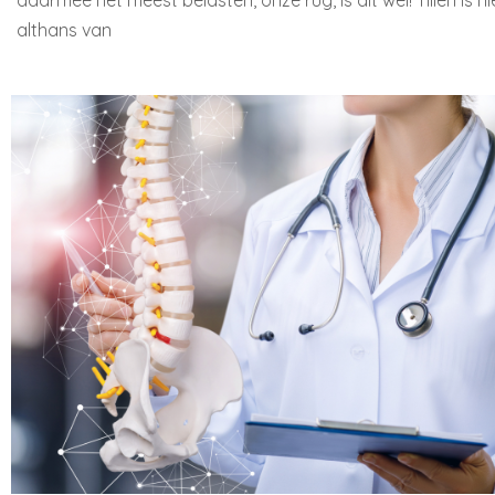
daarmee het meest belasten, onze rug, is dit wel! Tillen is n
althans van