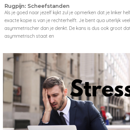
Rugpijn: Scheefstanden
Als je goed naar jezelf kijkt zul je opmerken dat je linker he
exacte kopie is van je rechterhelft. Je bent qua uiterlijk vee
asymmetrischer dan je denkt. De kans is dus ook groot dat
asymmetrisch staat en