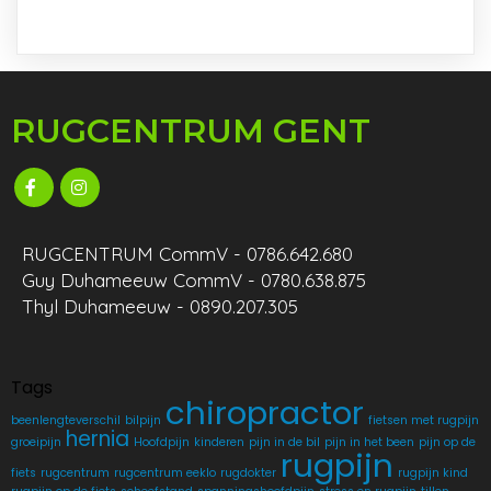
RUGCENTRUM GENT
RUGCENTRUM CommV - 0786.642.680
Guy Duhameeuw CommV - 0780.638.875
Thyl Duhameeuw - 0890.207.305
Tags
chiropractor
beenlengteverschil
bilpijn
fietsen met rugpijn
hernia
groeipijn
Hoofdpijn
kinderen
pijn in de bil
pijn in het been
pijn op de
rugpijn
fiets
rugcentrum
rugcentrum eeklo
rugdokter
rugpijn kind