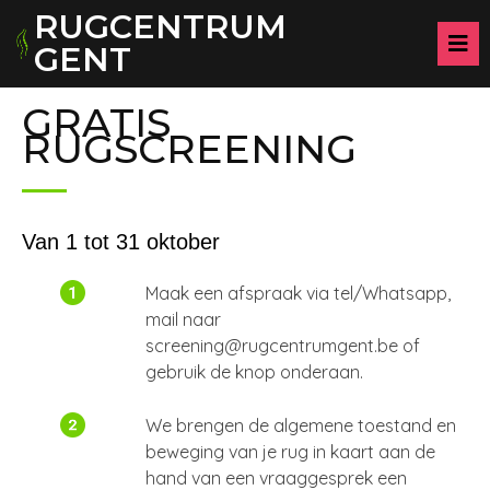
RUGCENTRUM
GENT
GRATIS
RUGSCREENING
Van 1 tot 31 oktober
Maak een afspraak via tel/Whatsapp,
mail naar
screening@rugcentrumgent.be of
gebruik de knop onderaan.
We brengen de algemene toestand en
beweging van je rug in kaart aan de
hand van een vraaggesprek een